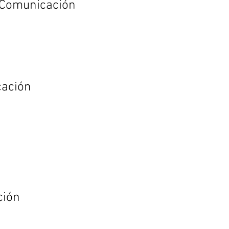
la Comunicación
icación
ación