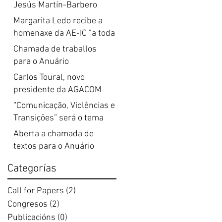
Jesús Martín-Barbero
Margarita Ledo recibe a
homenaxe da AE-IC "a toda
unha vida de investigación
Chamada de traballos
en comunicación"
para o Anuário
Internacional de
Carlos Toural, novo
Comunicação Lusófona
presidente da AGACOM
“Comunicação, Violências e
Transições” será o tema
central do XVI Congresso
Aberta a chamada de
Ibercom
textos para o Anuário
Internacional de
Categorías
Comunicação Lusófona ata
o 31 de marzo
Call for Papers
(2)
2 entradas
Congresos
(2)
2 entradas
Publicacións
(0)
0 entradas