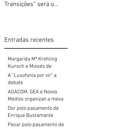
Transições” será o
Internacional de
tema central do XVI
Comunicação Lusófon
Congresso Ibercom
ata o 31 de marzo
Entradas recentes
Margarida Mª Krohling
Kunsch e Moisés de
Lemos Martins reciben as
A “Lusofonía por vir” a
Insignias de Ouro da USC
debate
AGACOM, GEA e Novos
Medios organizan a mesa
redonda "A lusofonía por
Dor polo pasamento de
vir"
Enrique Bustamante
Pesar polo pasamento de