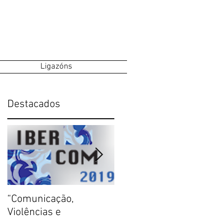
Ligazóns
Destacados
“Comunicação,
Aberta a chamada de
Violências e
textos para o Anuário